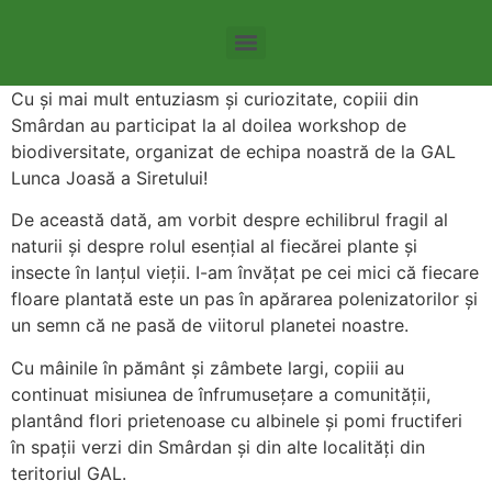
Tema 8 – Agricultura intensiva si repercursiunile acesteia
Tema 11 – Stimularea utilizării transportului cu emisii scăzute
Cu și mai mult entuziasm și curiozitate, copiii din
Smârdan au participat la al doilea workshop de
biodiversitate, organizat de echipa noastră de la GAL
Lunca Joasă a Siretului!
De această dată, am vorbit despre echilibrul fragil al
naturii și despre rolul esențial al fiecărei plante și
insecte în lanțul vieții. I-am învățat pe cei mici că fiecare
floare plantată este un pas în apărarea polenizatorilor și
un semn că ne pasă de viitorul planetei noastre.
Cu mâinile în pământ și zâmbete largi, copiii au
continuat misiunea de înfrumusețare a comunității,
plantând flori prietenoase cu albinele și pomi fructiferi
în spații verzi din Smârdan și din alte localități din
teritoriul GAL.