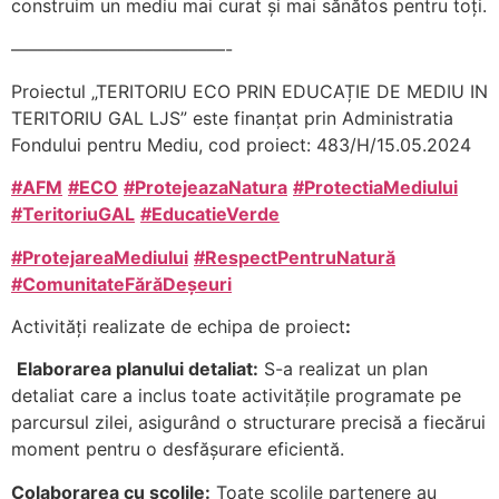
construim un mediu mai curat și mai sănătos pentru toți.
––––––––––––––––––––––––-
Proiectul „TERITORIU ECO PRIN EDUCAȚIE DE MEDIU IN
TERITORIU GAL LJS” este finanțat prin Administratia
Fondului pentru Mediu, cod proiect: 483/H/15.05.2024
#AFM
#ECO
#ProtejeazaNatura
#ProtectiaMediului
#TeritoriuGAL
#EducatieVerde
#ProtejareaMediului
#RespectPentruNatură
#ComunitateFărăDeșeuri
Activități realizate de echipa de proiect
:
Elaborarea planului detaliat:
S-a realizat un plan
detaliat care a inclus toate activitățile programate pe
parcursul zilei, asigurând o structurare precisă a fiecărui
moment pentru o desfășurare eficientă.
Colaborarea cu școlile:
Toate școlile partenere au