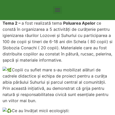
Tema 8 – Agricultura intensiva si repercursiunile acesteia
Tema 11 – Stimularea utilizării transportului cu emisii scăzute
Tema 2 –
a fost realizată tema
Poluarea Apelor
ce
constă în organizarea a 5 activități de curățenie pentru
igienizarea râurilor Lozovei și Suhurlui cu participarea a
100 de copii și tineri de 6-18 ani din Schela ( 80 copii) si
Slobozia Conachi ( 20 copii). Materialele care au fost
distribuite copiilor au constat în pătură, rucsac, pelerina,
șapcă și materiale informative.
Copiii cu suflet mare s-au mobilizat alături de
cadrele didactice și echipa de proiect pentru a curăța
albia pârâului Suhurlui și parcul central al comunității.
Prin această inițiativă, au demonstrat că grija pentru
natură și responsabilitatea civică sunt esențiale pentru
un viitor mai bun.
Ce au învățat micii ecologiști: