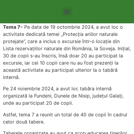
Tema 8 – Agricultura intensiva si repercursiunile acesteia
Tema 11 – Stimularea utilizării transportului cu emisii scăzute
Tema 7-
Pe data de 19 octombrie 2024, a avut loc o
activitate dedicată temei „Protecția ariilor naturale
protejate”, care a inclus o excursie într-o locație din
Lista rezervațiilor naturale din România, la Soveja. Inițial,
30 de copii s-au înscris, însă doar 20 au participat la
excursie, iar cei 10 copii care nu au fost prezenți la
această activitate au participat ulterior la o tabără
internă.
Pe 24 noiembrie 2024, a avut loc tabăra internă
organizată la Fundeni, Dunele de Nisip, județul Galați,
unde au participat 20 de copii.
Astfel, tema 7 a reunit un total de 40 de copii în cadrul
celor două tabere.
Taberele organizate au avut ca scop educarea tinerilor