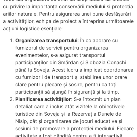
cu privire la importanța conservării mediului și protecția
ariilor naturale. Pentru asigurarea unei bune desfășurări
a activităților, echipa de proiect a întreprins următoarele
acțiuni logistice esențiale:
Organizarea transportului
: În colaborare cu
furnizorul de servicii pentru organizarea
evenimentelor, s-a asigurat transportul
participanților din Smărdan și Slobozia Conachi
până la Soveja. Acest lucru a implicat coordonarea
cu furnizorii de transport și stabilirea unor orare
clare pentru plecare și sosire, pentru ca toți
participanții să ajungă în siguranță și la timp.
Planificarea activităților
: S-a întocmit un plan
detaliat care a inclus atât vizitele la obiectivele
turistice din Soveja și la Rezervația Dunele de
Nisip, cât și organizarea de jocuri educative și
sesiuni de promovare a protecției mediului. Fiecare
activitate a fost gândită pentru a fi interactivă,