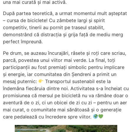
una mai curată și mai activă.
După partea teoretică, a urmat momentul mult așteptat
– cursa de biciclete! Cu zâmbete largi și spirit
competitiv, tinerii au pornit pe traseul stabilit,
demonstrând că distracția și grija față de mediu merg
perfect împreună.
Pe drum, se auzeau încurajări, râsete și roți care scriau,
parcă, povestea unui viitor mai verde. La final, toți
participanții au fost premiați simbolic pentru implicare
și energie, iar comunitatea din Șendreni a primit un
mesaj puternic:
Transportul sustenabil este la
îndemâna fiecăruia dintre noi. Activitatea s-a încheiat cu
promisiunea că mersul pe bicicletă nu va rămâne doar o
aventură de o zi, ci un obicei de zi cu zi – pentru un aer
mai curat, o comunitate mai sănătoasă și o generație
care pedalează cu încredere spre viitor.