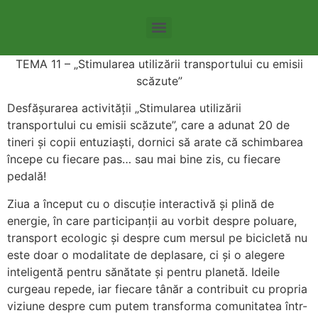
Tema 8 – Agricultura intensiva si repercursiunile acesteia
Tema 11 – Stimularea utilizării transportului cu emisii scăzute
TEMA 11 – „Stimularea utilizării transportului cu emisii
scăzute”
Desfășurarea activității „Stimularea utilizării
transportului cu emisii scăzute”, care a adunat 20 de
tineri și copii entuziaști, dornici să arate că schimbarea
începe cu fiecare pas… sau mai bine zis, cu fiecare
pedală!
Ziua a început cu o discuție interactivă și plină de
energie, în care participanții au vorbit despre poluare,
transport ecologic și despre cum mersul pe bicicletă nu
este doar o modalitate de deplasare, ci și o alegere
inteligentă pentru sănătate și pentru planetă. Ideile
curgeau repede, iar fiecare tânăr a contribuit cu propria
viziune despre cum putem transforma comunitatea într-