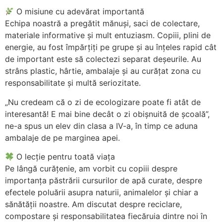
O misiune cu adevărat importantă
Echipa noastră a pregătit mănuși, saci de colectare,
materiale informative și mult entuziasm. Copiii, plini de
energie, au fost împărțiți pe grupe și au înțeles rapid cât
de important este să colectezi separat deșeurile. Au
strâns plastic, hârtie, ambalaje și au curățat zona cu
responsabilitate și multă seriozitate.
„Nu credeam că o zi de ecologizare poate fi atât de
interesantă! E mai bine decât o zi obișnuită de școală”,
ne-a spus un elev din clasa a IV-a, în timp ce aduna
ambalaje de pe marginea apei.
O lecție pentru toată viața
Pe lângă curățenie, am vorbit cu copiii despre
importanța păstrării cursurilor de apă curate, despre
efectele poluării asupra naturii, animalelor și chiar a
sănătății noastre. Am discutat despre reciclare,
compostare și responsabilitatea fiecăruia dintre noi în