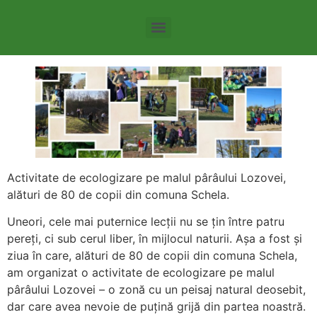
Tema 8 – Agricultura intensiva si repercursiunile acesteia
Tema 11 – Stimularea utilizării transportului cu emisii scăzute
Activitate de ecologizare pe malul pârâului Lozovei,
alături de 80 de copii din comuna Schela.
Uneori, cele mai puternice lecții nu se țin între patru
pereți, ci sub cerul liber, în mijlocul naturii. Așa a fost și
ziua în care, alături de 80 de copii din comuna Schela,
am organizat o activitate de ecologizare pe malul
pârâului Lozovei – o zonă cu un peisaj natural deosebit,
dar care avea nevoie de puțină grijă din partea noastră.